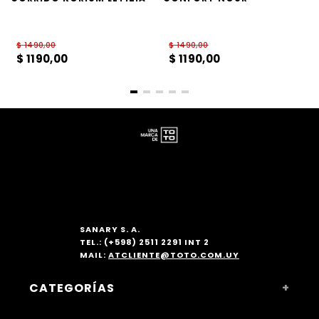
$
1490
,
00
$
1490
,
00
$
1190
,
00
$
1190
,
00
SANARY S. A.
TEL.: (+598) 2511 2291 INT 2
MAIL:
ATCLIENTE@TOTO.COM.UY
CATEGORÍAS
+
MUJER