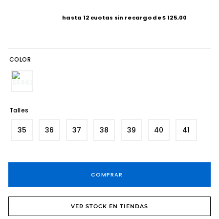
8
.
tacos
hasta
12
cuotas sin recargo de
$
125
,
00
9
.
sandalias fiesta taco
10
.
cartera
COLOR
Talles
35
36
37
38
39
40
41
COMPRAR
VER STOCK EN TIENDAS