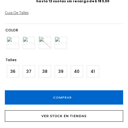
hasta
12
cuotas sin recargo de
$
183
,
00
8
.
cartera
Guia De Talles
9
.
tacos
10
.
sandalias fiesta taco
COLOR
Talles
36
37
38
39
40
41
COMPRAR
VER STOCK EN TIENDAS