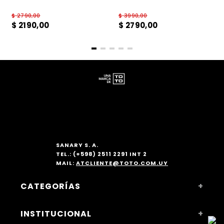
$
2790
,
00
$
3990
,
00
$
2190
,
00
$
2790
,
00
SANARY S. A.
TEL.: (+598) 2511 2291 INT 2
MAIL:
ATCLIENTE@TOTO.COM.UY
CATEGORÍAS
+
MUJER
INSTITUCIONAL
+