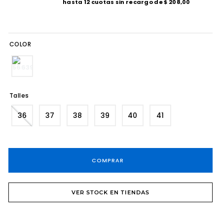
hasta
12
cuotas sin recargo de
$
208
,
00
8
.
tacos
9
.
sandalias fiesta taco
COLOR
10
.
cartera
Talles
36
37
38
39
40
41
COMPRAR
VER STOCK EN TIENDAS