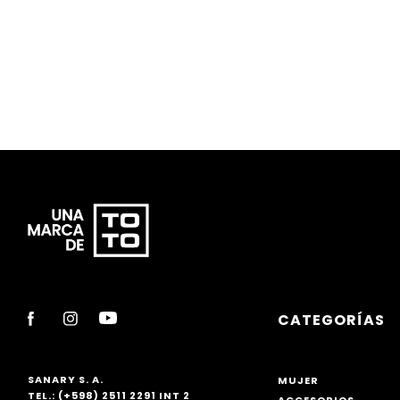
10
.
cartera
CATEGORÍAS
SANARY S. A.
MUJER
TEL.: (+598) 2511 2291 INT 2
ACCESORIOS