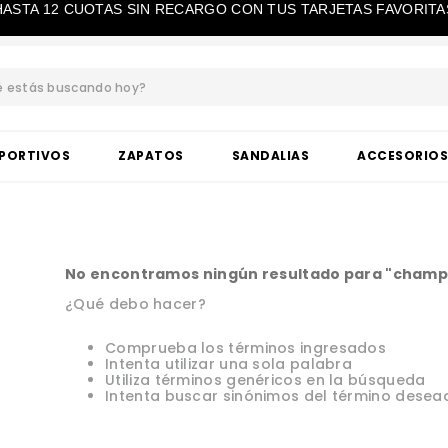
HASTA 12 CUOTAS SIN RECARGO CON TUS TARJETAS FAVORITA
estás buscando hoy?
BUSCADOS
PORTIVOS
ZAPATOS
SANDALIAS
ACCESORIO
No encontramos ningún resultado para "
champ
¿Qué debo hacer?
Comprueba los términos ingresados
Intenta utilizar una sola palabra
Utiliza términos genéricos en la búsqueda
Intenta buscar sinónimos del término desea
ta taco