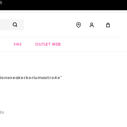
S
OUTLET WEB
S
SALE
ionsneakerkoriumastro4e
"
do