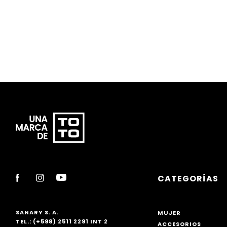
10
.
sandalias fies
CATEGORÍAS
SANARY S. A.
MUJER
TEL.: (+598) 2511 2291 INT 2
ACCESORIOS