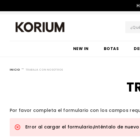
H
¿Qué 
TÉRMINOS MÁS 
NEW IN
BOTAS
DE
1
.
botas
2
.
sandalias
-
INICIO
TRABAJA CON NOSOTROS
3
.
zapatos
T
4
.
caña alta
5
.
bota
6
.
sandalia
Por favor completa el formulario con los campos reque
7
.
bota casual
8
.
cartera
Error al cargar el formulario¡Inténtalo de nuev
9
.
tacos