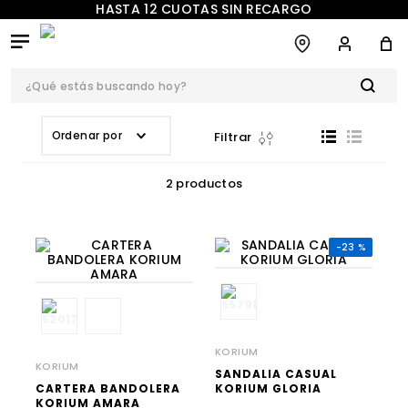
HASTA 12 CUOTAS SIN RECARGO
¿Qué estás buscando hoy?
TÉRMINOS MÁS
Ordenar por
BUSCADOS
Filtrar
1
.
botas
2
productos
2
.
sandalias
3
.
zapatos
-
23 %
4
.
caña alta
5
.
bota
6
.
sandalia
KORIUM
7
.
bota casual
KORIUM
SANDALIA CASUAL
8
.
tacos
CARTERA BANDOLERA
KORIUM GLORIA
KORIUM AMARA