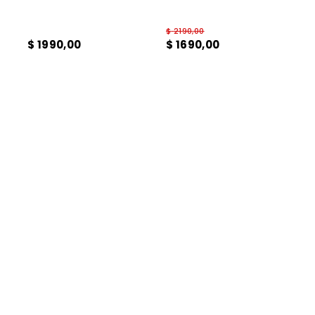
9
.
sandalias fiesta taco
$
2190
,
00
10
.
cartera
$
1990
,
00
$
1690
,
00