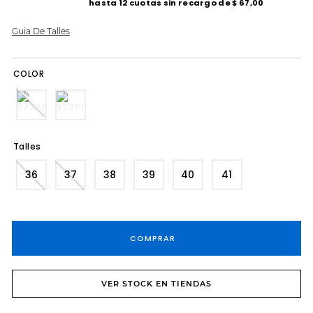
hasta
12
cuotas sin recargo de
$
67
,
00
8
.
tacos
Guia De Talles
9
.
sandalias fiesta taco
10
.
cartera
COLOR
Talles
36
37
38
39
40
41
COMPRAR
VER STOCK EN TIENDAS