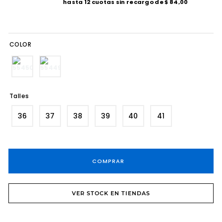
hasta
12
cuotas sin recargo de
$
84
,
00
8
.
tacos
9
.
sandalias fiesta taco
COLOR
10
.
cartera
Talles
36
37
38
39
40
41
COMPRAR
VER STOCK EN TIENDAS