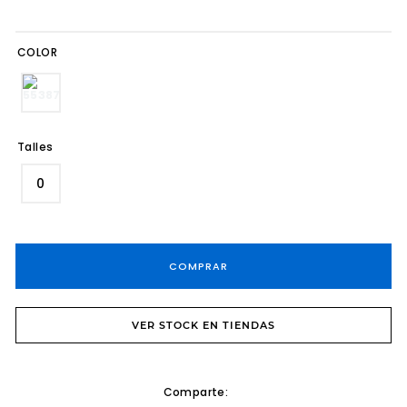
8
.
tacos
COLOR
9
.
sandalias fiesta taco
10
.
cartera
Talles
0
COMPRAR
VER STOCK EN TIENDAS
Comparte