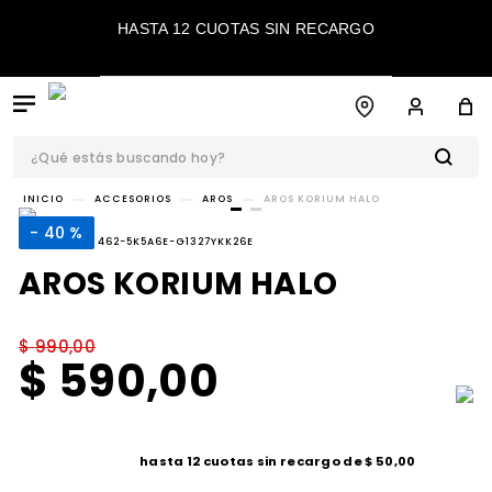
HASTA 12 CUOTAS SIN RECARGO
¿Qué estás buscando hoy?
TÉRMINOS MÁS
ACCESORIOS
AROS
AROS KORIUM HALO
BUSCADOS
40 %
REFERENCIA
:
462-5K5A6E-G1327YKK26E
1
.
botas
AROS KORIUM HALO
2
.
sandalias
3
.
zapatos
$
990
,
00
$
590
,
00
4
.
caña alta
5
.
bota
6
.
sandalia
hasta
12
cuotas sin recargo de
$
50
,
00
7
.
bota casual