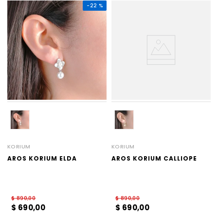
-
22 %
KORIUM
KORIUM
AROS KORIUM ELDA
AROS KORIUM CALLIOPE
$
890
,
00
$
890
,
00
$
690
,
00
$
690
,
00