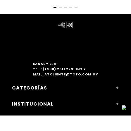
SANARY S. A.
TEL.: (+598) 2511 2291 INT 2
MAIL:
ATCLIENTE@TOTO.COM.UY
CATEGORÍAS
+
MUJER
INSTITUCIONAL
+
ACCESORIOS
NOSOTROS
COMPRAS WEB
+
SUCURSALES Y HORARIOS