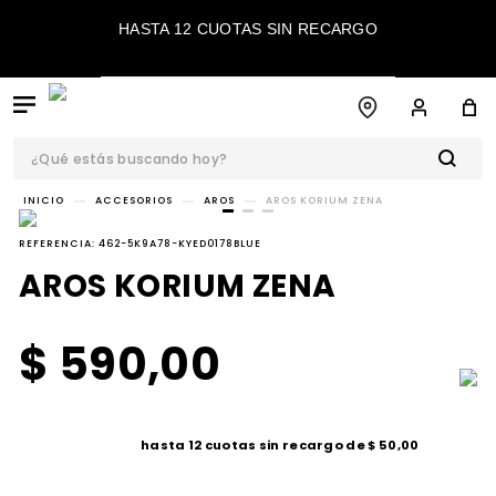
HASTA 12 CUOTAS SIN RECARGO
¿Qué estás buscando hoy?
TÉRMINOS MÁS
ACCESORIOS
AROS
AROS KORIUM ZENA
BUSCADOS
REFERENCIA
:
462-5K9A78-KYED0178BLUE
1
.
botas
AROS KORIUM ZENA
2
.
sandalias
3
.
zapatos
$
590
,
00
4
.
caña alta
5
.
bota
hasta
12
cuotas sin recargo de
$
50
,
00
6
.
sandalia
7
.
bota casual