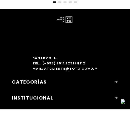
SANARY S. A.
TEL.: (+598) 2511 2291 INT 2
MAIL:
ATCLIENTE@TOTO.COM.UY
CATEGORÍAS
+
MUJER
INSTITUCIONAL
+
ACCESORIOS
NOSOTROS
COMPRAS WEB
+
SUCURSALES Y HORARIOS
COMO COMPRAR
LEGAL
+