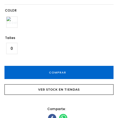
8
.
tacos
COLOR
9
.
sandalias fiesta taco
10
.
cartera
Talles
0
COMPRAR
VER STOCK EN TIENDAS
Comparte