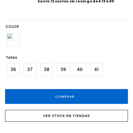
hasta
12
cuotas sin recargo de
$
134
,
00
8
.
tacos
9
.
sandalias fiesta taco
COLOR
10
.
cartera
Talles
36
37
38
39
40
41
COMPRAR
VER STOCK EN TIENDAS