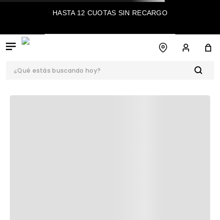
HASTA 12 CUOTAS SIN RECARGO
¿Qué estás buscando hoy?
TÉRMINOS MÁS
BUSCADOS
1
.
botas
2
.
sandalias
3
.
zapatos
4
.
caña alta
5
.
bota
6
.
sandalia
7
.
bota casual