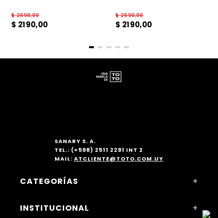
$
2690
,
00
$
2690
,
00
$
2190
,
00
$
2190
,
00
SANARY S. A.
TEL.: (+598) 2511 2291 INT 2
MAIL:
ATCLIENTE@TOTO.COM.UY
CATEGORÍAS
+
MUJER
INSTITUCIONAL
+