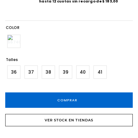
hasta
12
cuotas sin recargo de
$
183
,
00
8
.
tacos
9
.
sandalias fiesta taco
COLOR
10
.
cartera
Talles
36
37
38
39
40
41
COMPRAR
VER STOCK EN TIENDAS