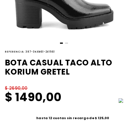
7
.
bota casual
8
.
tacos
9
.
sandalias fiesta taco
10
.
cartera
REFERENCIA
:
387-3K4B61-2E1561
BOTA CASUAL TACO ALTO
KORIUM GRETEL
$
2690
,
00
$
1490
,
00
hasta
12
cuotas sin recargo de
$
125
,
00