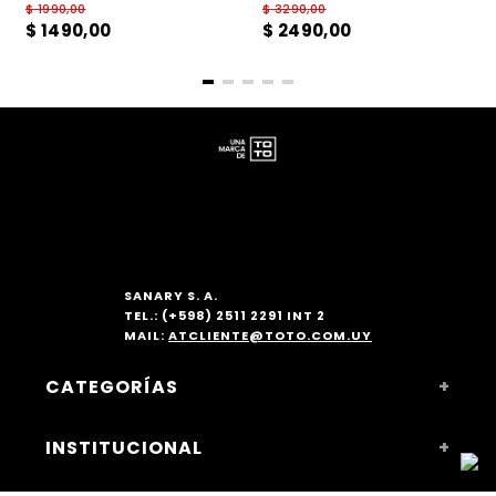
$
1990
,
00
$
3290
,
00
$
1490
,
00
$
2490
,
00
SANARY S. A.
TEL.: (+598) 2511 2291 INT 2
MAIL:
ATCLIENTE@TOTO.COM.UY
CATEGORÍAS
+
MUJER
INSTITUCIONAL
+
ACCESORIOS
NOSOTROS