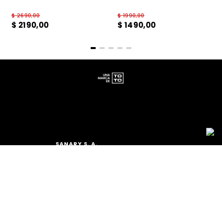
$
2690
,
00
$
1990
,
00
$
2190
,
00
$
1490
,
00
SANARY S. A.
TEL.: (+598) 2511 2291 INT 2
MAIL:
ATCLIENTE@TOTO.COM.UY
CATEGORÍAS
+
MUJER
INSTITUCIONAL
+