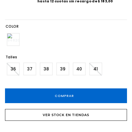
hasta
12
cuotas sin recargo de
$
183
,
00
8
.
tacos
9
.
sandalias fiesta taco
COLOR
10
.
cartera
Talles
36
37
38
39
40
41
COMPRAR
VER STOCK EN TIENDAS