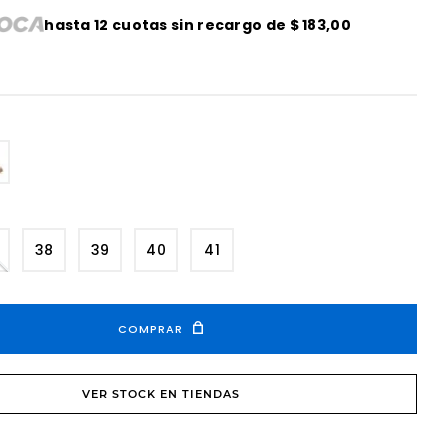
hasta
12
cuotas sin recargo de
$
183
,
00
38
39
40
41
COMPRAR
VER STOCK EN TIENDAS