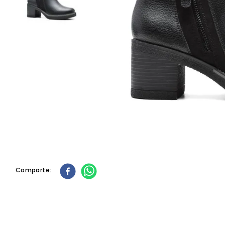
10
.
cartera
Comparte