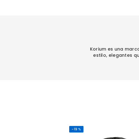
Korium es una marca
estilo, elegantes 
-
19 %