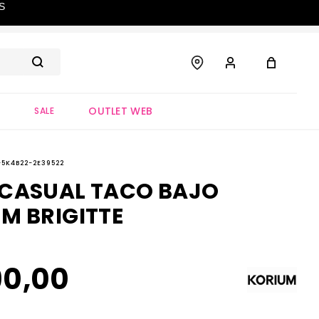
S
OUTLET WEB
S
SALE
-5K4B22-2E39522
 CASUAL TACO BAJO
M BRIGITTE
90
,
00