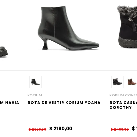
KORIUM
KORIUM CONF
UM NAHIA
BOTA DE VESTIR KORIUM YOANA
BOTA CASU
DOROTHY
$
2190
,
00
$
$
2990
,
00
$
2490
,
00