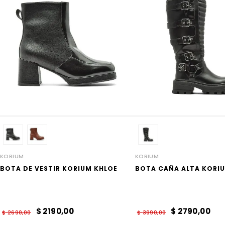
KORIUM
KORIUM
BOTA DE VESTIR KORIUM KHLOE
BOTA CAÑA ALTA KORI
$
2190
,
00
$
2790
,
00
$
2690
,
00
$
3990
,
00