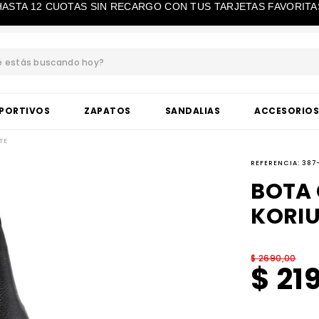
HASTA 12 CUOTAS SIN RECARGO CON TUS TARJETAS FAVORITA
estás buscando hoy?
BUSCADOS
PORTIVOS
ZAPATOS
SANDALIAS
ACCESORIO
TE
REFERENCIA
:
387
BOTA
KORIU
$
2690
,
00
$
21
ta taco