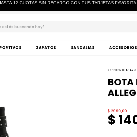
HASTA 12 CUOTAS SIN RECARGO CON TUS TARJETAS FAVORITA
estás buscando hoy?
BUSCADOS
PORTIVOS
ZAPATOS
SANDALIAS
ACCESORIO
REFERENCIA
:
420
BOTA 
ALLE
$
2990
,
00
$
14
ta taco