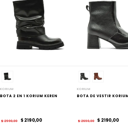
KORIUM
KORIUM
BOTA 2 EN 1 KORIUM KEREN
BOTA DE VESTIR KORIU
$
2190
,
00
$
2190
,
00
$
2990
,
00
$
2690
,
00