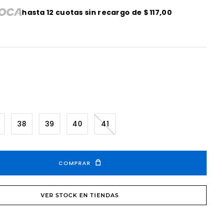
hasta
12
cuotas sin recargo de
$
117
,
00
38
39
40
41
COMPRAR
VER STOCK EN TIENDAS