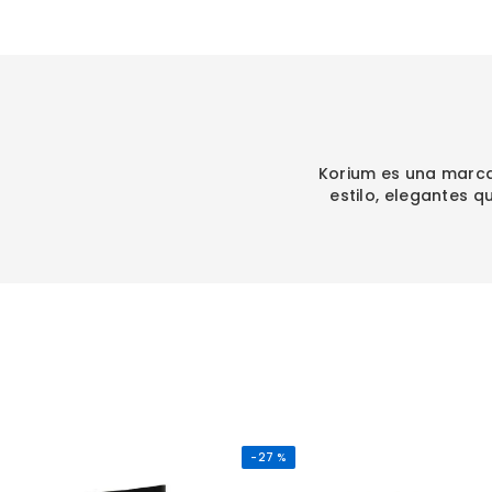
Korium es una marca
estilo, elegantes 
-
27 %