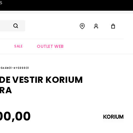
S
OUTLET WEB
S
SALE
-6K4B01-RT699801
DE VESTIR KORIUM
GRA
00
,
00