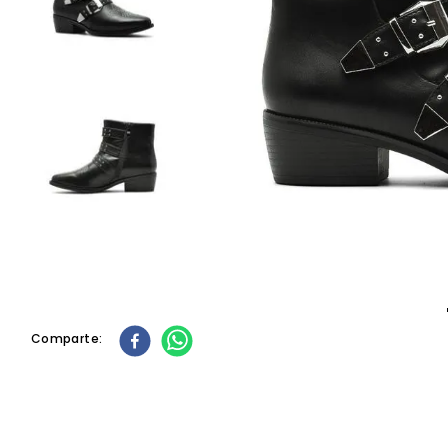
10
.
cartera
Comparte