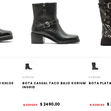
KORIUM
KORIUM
M KHLOE
BOTA CASUAL TACO BAJO KORIUM
BOTA PLATA
INGRID
$
2490
,
00
$
$
3290
,
00
$
4290
,
00