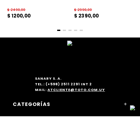
$
2490
,
00
$
2990
,
00
$
1200
,
00
$
2390
,
00
SANARY S. A.
TEL.: (+598) 2511 2291 INT 2
MAIL:
ATCLIENTE@TOTO.COM.UY
CATEGORÍAS
+
MUJER
INSTITUCIONAL
+
ACCESORIOS
NOSOTROS
COMPRAS WEB
+