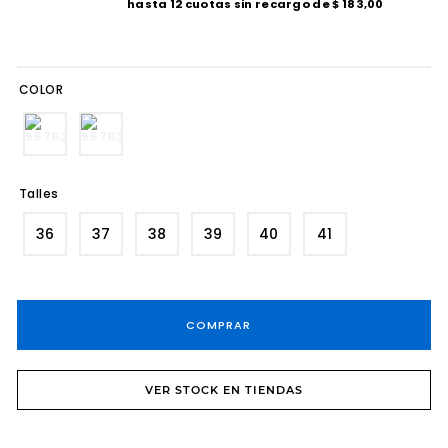
hasta
12
cuotas sin recargo de
$
183
,
00
8
.
bota casual
9
.
sandalias fiesta taco
COLOR
10
.
tacos
Talles
36
37
38
39
40
41
COMPRAR
VER STOCK EN TIENDAS