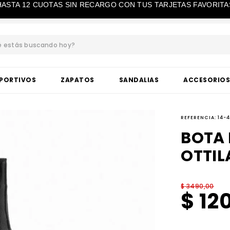
HASTA 12 CUOTAS SIN RECARGO CON TUS TARJETAS FAVORITA
estás buscando hoy?
BUSCADOS
PORTIVOS
ZAPATOS
SANDALIAS
ACCESORIO
REFERENCIA
:
14-
BOTA
OTTIL
$
3490
,
00
$
12
ta taco