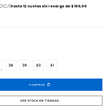
hasta
12
cuotas sin recargo de
$
100
,
00
38
39
40
41
COMPRAR
VER STOCK EN TIENDAS