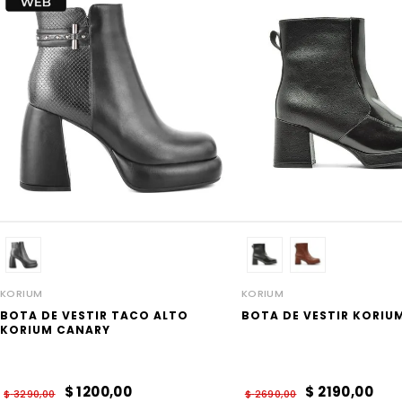
KORIUM
KORIUM
BOTA DE VESTIR TACO ALTO
BOTA DE VESTIR KORIU
KORIUM CANARY
$
1200
,
00
$
2190
,
00
$
3290
,
00
$
2690
,
00