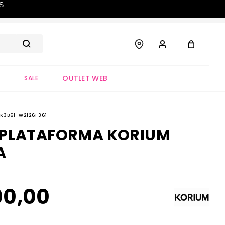
S
OUTLET WEB
S
SALE
4K3B61-W2126F361
 PLATAFORMA KORIUM
A
00
,
00