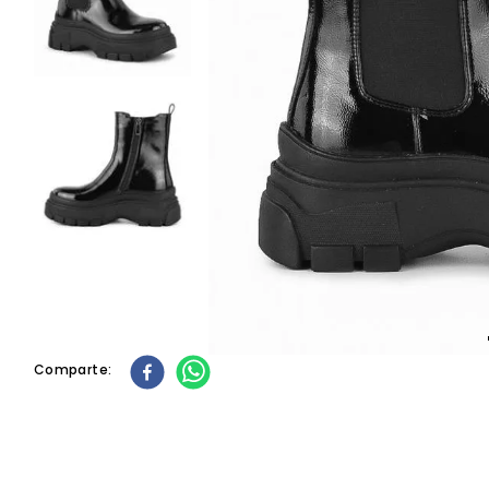
10
.
cartera
Comparte