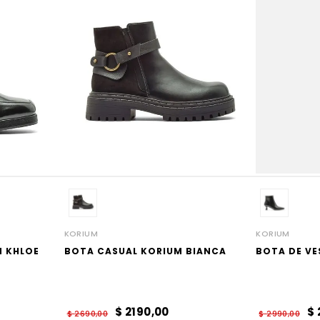
KORIUM
KORIUM
M KHLOE
BOTA CASUAL KORIUM BIANCA
BOTA DE VE
$
2190
,
00
$
$
2690
,
00
$
2990
,
00