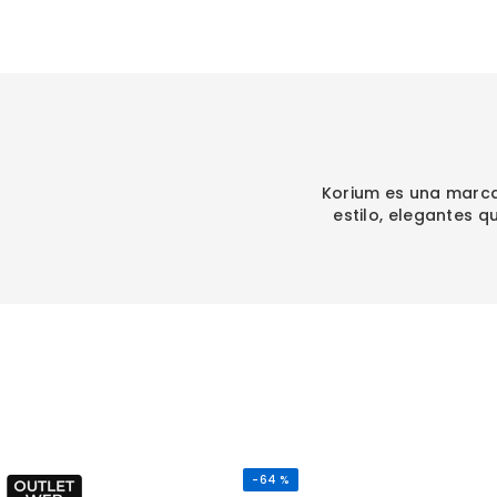
Korium es una marca
estilo, elegantes 
-
64 %