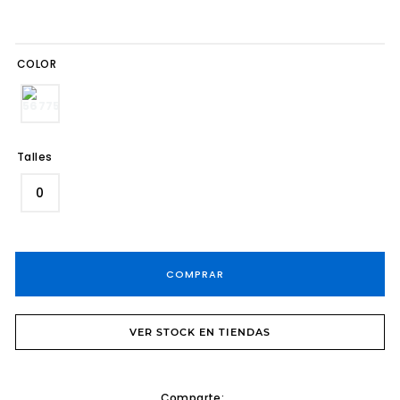
8
.
cartera
9
.
tacos
COLOR
10
.
sandalias fiesta taco
Talles
0
COMPRAR
VER STOCK EN TIENDAS
Comparte