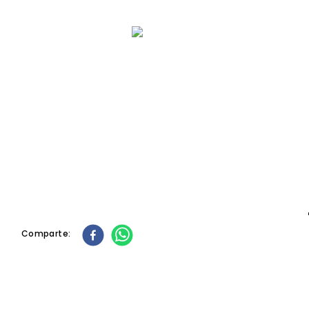
10
.
tacos
Comparte