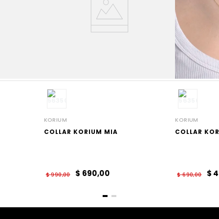
KORIUM
KORIUM
COLLAR KORIUM MIA
COLLAR KOR
$
690
,
00
$
4
$
990
,
00
$
690
,
00