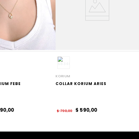
KORIUM
IUM FEBE
COLLAR KORIUM ARIES
90
,
00
$
590
,
00
$
790
,
00