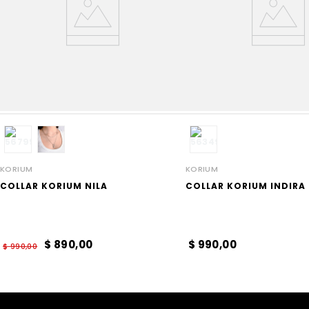
KORIUM
KORIUM
COLLAR KORIUM NILA
COLLAR KORIUM INDIRA
$
890
,
00
$
990
,
00
$
990
,
00