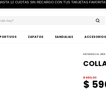
HASTA 12 CUOTAS SIN RECARGO CON TUS TARJETAS FAVORITA
ando hoy?
PORTIVOS
ZAPATOS
SANDALIAS
ACCESORIO
REFERENCIA
:
462
COLLA
$
690
,
00
$
59