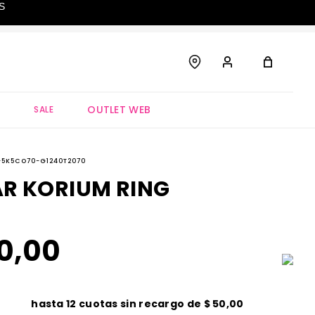
S
OUTLET WEB
S
SALE
-5K5CO70-G1240T2070
R KORIUM RING
0
,
00
hasta
12
cuotas sin recargo de
$
50
,
00