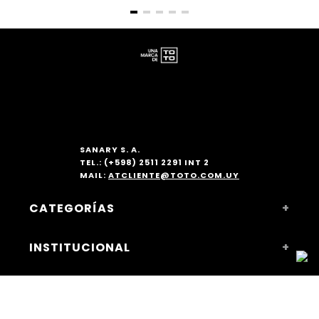
SANARY S. A.
TEL.: (+598) 2511 2291 INT 2
MAIL:
ATCLIENTE@TOTO.COM.UY
CATEGORÍAS
+
MUJER
INSTITUCIONAL
+
ACCESORIOS
NOSOTROS
COMPRAS WEB
+
SUCURSALES Y HORARIOS
COMO COMPRAR