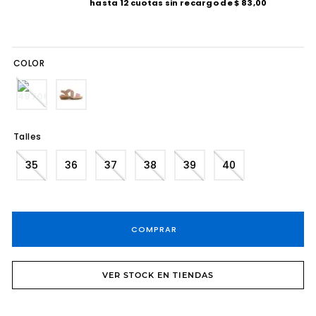
hasta
12
cuotas sin recargo de
$
83
,
00
8
.
tacos
9
.
sandalias fiesta taco
COLOR
10
.
cartera
Talles
35
36
37
38
39
40
COMPRAR
VER STOCK EN TIENDAS