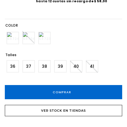
hasta
12
cuotas sin recargo de
$
58
,
00
8
.
tacos
9
.
sandalias fiesta taco
COLOR
10
.
cartera
Talles
36
37
38
39
40
41
COMPRAR
VER STOCK EN TIENDAS