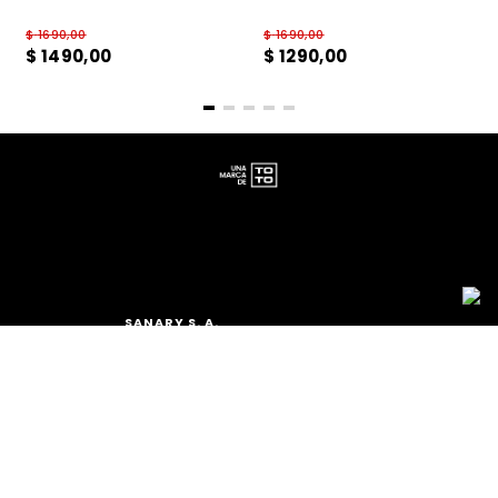
$
1690
,
00
$
1690
,
00
$
1490
,
00
$
1290
,
00
SANARY S. A.
TEL.: (+598) 2511 2291 INT 2
MAIL:
ATCLIENTE@TOTO.COM.UY
CATEGORÍAS
+
MUJER
INSTITUCIONAL
+