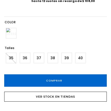
hasta
12
cuotas sin recargo de
$
108
,
00
8
.
tacos
9
.
sandalias fiesta taco
COLOR
10
.
cartera
Talles
35
36
37
38
39
40
COMPRAR
VER STOCK EN TIENDAS