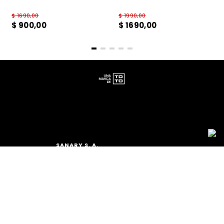
$
1690
,
00
$
1990
,
00
$
900
,
00
$
1690
,
00
SANARY S. A.
TEL.: (+598) 2511 2291 INT 2
MAIL:
ATCLIENTE@TOTO.COM.UY
CATEGORÍAS
+
MUJER
INSTITUCIONAL
+